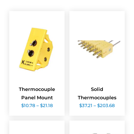
Thermocouple
Solid
Panel Mount
Thermocouples
Price
Price
$
10.78
–
$
21.18
$
37.21
–
$
203.68
range:
range:
$10.78
$37.21
through
through
$21.18
$203.68