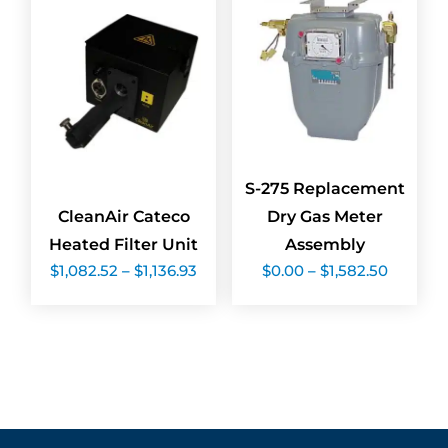
S-275 Replacement
CleanAir Cateco
Dry Gas Meter
Heated Filter Unit
Assembly
Price
Price
$
1,082.52
–
$
1,136.93
$
0.00
–
$
1,582.50
range:
range:
$1,082.52
$0.00
through
throug
$1,136.93
$1,582.