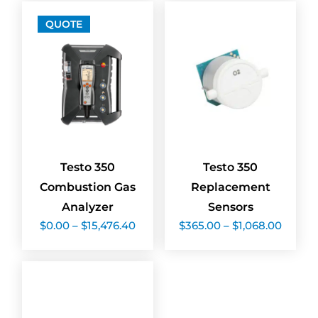
QUOTE
Testo 350
Testo 350
Combustion Gas
Replacement
Analyzer
Sensors
Price
Price
$
0.00
–
$
15,476.40
$
365.00
–
$
1,068.00
range:
range:
$0.00
$365.0
through
throu
$15,476.40
$1,068